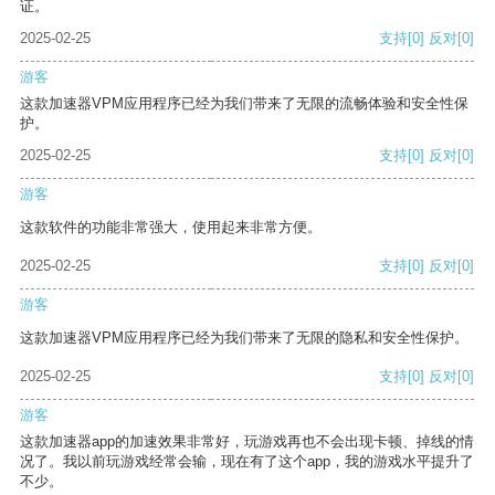
证。
2025-02-25
支持
[0]
反对
[0]
游客
这款加速器VPM应用程序已经为我们带来了无限的流畅体验和安全性保
护。
2025-02-25
支持
[0]
反对
[0]
游客
这款软件的功能非常强大，使用起来非常方便。
2025-02-25
支持
[0]
反对
[0]
游客
这款加速器VPM应用程序已经为我们带来了无限的隐私和安全性保护。
2025-02-25
支持
[0]
反对
[0]
游客
这款加速器app的加速效果非常好，玩游戏再也不会出现卡顿、掉线的情
况了。我以前玩游戏经常会输，现在有了这个app，我的游戏水平提升了
不少。