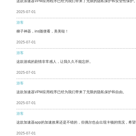
这款加速器VPM应用程序已经为我们带来了无限的隐私保护和安全性保护
2025-07-01
游客
梯子神器，ins随便看，美美哒！
2025-07-01
游客
这款游戏的剧情非常感人，让我久久不能忘怀。
2025-07-01
游客
这款加速器VPM应用程序已经为我们带来了无限的隐私保护和自由。
2025-07-01
游客
这款加速器app的加速效果还是不错的，但偶尔也会出现卡顿的情况，希
2025-07-01