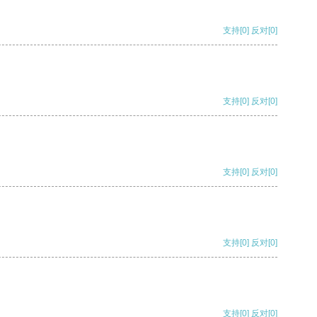
支持
[0]
反对
[0]
支持
[0]
反对
[0]
支持
[0]
反对
[0]
支持
[0]
反对
[0]
支持
[0]
反对
[0]