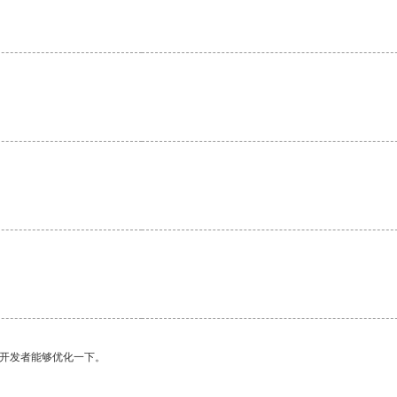
。
望开发者能够优化一下。