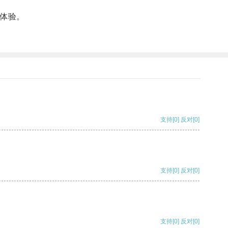
体验。
支持
[0]
反对
[0]
支持
[0]
反对
[0]
支持
[0]
反对
[0]