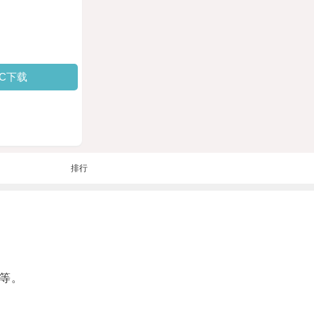
PC下载
排行
等。