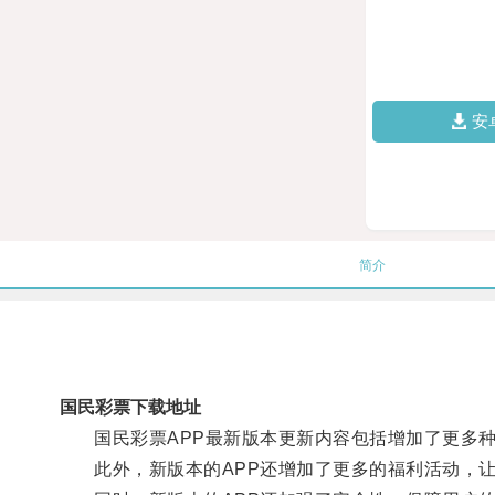
安
简介
国民彩票下载地址
国民彩票APP最新版本更新内容包括增加了更多种
此外，新版本的APP还增加了更多的福利活动，让