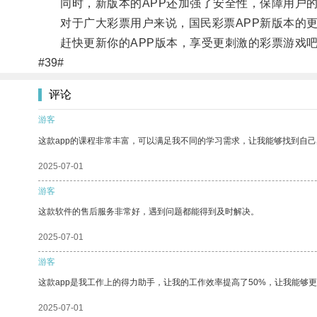
同时，新版本的APP还加强了安全性，保障用户的
对于广大彩票用户来说，国民彩票APP新版本的更
赶快更新你的APP版本，享受更刺激的彩票游戏
#39#
评论
游客
这款app的课程非常丰富，可以满足我不同的学习需求，让我能够找到自
2025-07-01
游客
这款软件的售后服务非常好，遇到问题都能得到及时解决。
2025-07-01
游客
这款app是我工作上的得力助手，让我的工作效率提高了50%，让我能够
2025-07-01