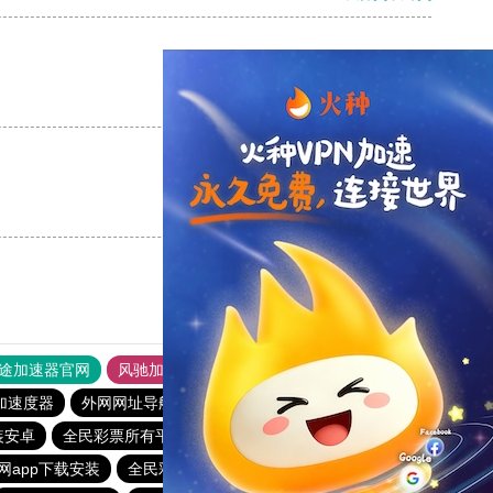
支持
[0]
反对
[0]
支持
[0]
反对
[0]
途加速器官网
风驰加速器
旋风加速器
加速度器
外网网址导航
软件中心
雷霆加速
狂飙加速器
装安卓
全民彩票所有平台
全民娱乐彩票下载安装
网app下载安装
全民彩票版本官方下载
全民彩票安卓版下载