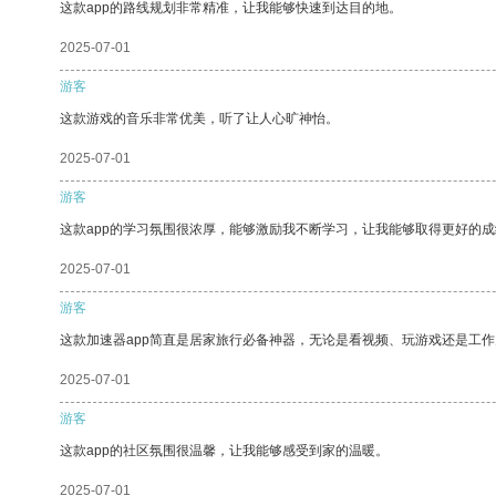
这款app的路线规划非常精准，让我能够快速到达目的地。
2025-07-01
游客
这款游戏的音乐非常优美，听了让人心旷神怡。
2025-07-01
游客
这款app的学习氛围很浓厚，能够激励我不断学习，让我能够取得更好的成
2025-07-01
游客
这款加速器app简直是居家旅行必备神器，无论是看视频、玩游戏还是工
2025-07-01
游客
这款app的社区氛围很温馨，让我能够感受到家的温暖。
2025-07-01