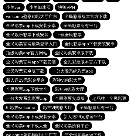
小美vpn
小美加速器
快鸭VPN
welcome盈彩购彩大厅广东
全民彩票版本官方下载
全民彩票app下载安装安卓
全民彩票所有平台
全民娱乐彩票下载安装
下载全民彩票
全民彩票官网最新登录入口
全民彩票app下载安装安卓
顶级彩票app官方网站
全民彩票安卓版下载
全民彩票官网app下载安装
全民彩票版本官方下载
全民彩票安卓版下载
一分大发系统彩票app
新人送29元彩金平台
彩神Vl购彩大厅
全民彩票app下载大全
彩神Vl购彩大厅
一分大发系统彩票app
全民彩票安卓版
老品牌—全民彩票
6f彩票welcome
彩神Vl购彩大厅
全民彩票所有平台
全民彩票app下载安装安卓
新人送29元彩金平台
全民彩票app下载大全
全民彩票所有平台
welcome盈彩购彩大厅广东
三分钟彩票app下载