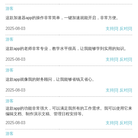
游客
这款加速器app的操作非常简单，一键加速就能开启，非常方便。
2025-08-03
支持
[0]
反对
[0]
游客
这款app的老师非常专业，教学水平很高，让我能够学到实用的知识。
2025-08-03
支持
[0]
反对
[0]
游客
这款app就像我的财务顾问，让我能够省钱又省心。
2025-08-03
支持
[0]
反对
[0]
游客
这款app的功能非常强大，可以满足我所有的工作需求。我可以使用它来
编辑文档、制作演示文稿、管理日程安排等。
2025-08-03
支持
[0]
反对
[0]
游客