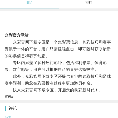
简介
排行
众彩官方网站
众彩官网下载专区是一个集彩票信息、购彩技巧和赛事
资讯于一体的平台，用户只需轻轻点击，即可随时获取最新
的彩票信息和赛事动态。
专区内涵盖了多种热门彩种，包括福利彩票、体育彩
票、数字彩等，用户可以根据自己的喜好选择投注。
此外，众彩官网下载专区还提供专业的购彩技巧和足球
赛事预测，助您在彩票投注过程中更加游刃有余。
快来众彩官网下载专区，开启您的购彩新时代！。
#39#
评论
游客