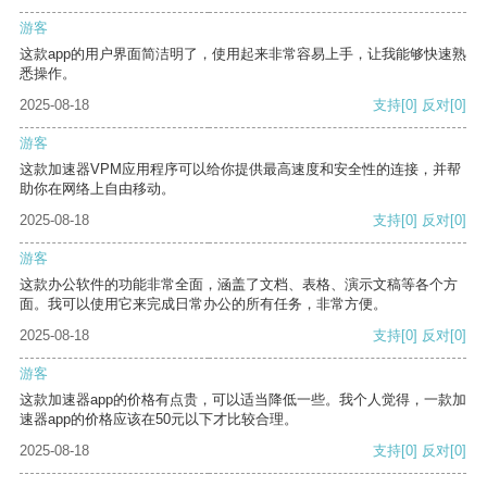
游客
这款app的用户界面简洁明了，使用起来非常容易上手，让我能够快速熟
悉操作。
2025-08-18
支持
[0]
反对
[0]
游客
这款加速器VPM应用程序可以给你提供最高速度和安全性的连接，并帮
助你在网络上自由移动。
2025-08-18
支持
[0]
反对
[0]
游客
这款办公软件的功能非常全面，涵盖了文档、表格、演示文稿等各个方
面。我可以使用它来完成日常办公的所有任务，非常方便。
2025-08-18
支持
[0]
反对
[0]
游客
这款加速器app的价格有点贵，可以适当降低一些。我个人觉得，一款加
速器app的价格应该在50元以下才比较合理。
2025-08-18
支持
[0]
反对
[0]