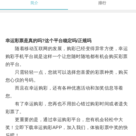
简介
排行
幸运彩票是真的吗?这个平台稳定吗/正规吗
随着移动互联网的发展，购彩已经变得异常方便，幸运
购彩手机平台就是这样一个让您随时随地都有机会购买彩票
的平台。
只需轻轻一点，您就可以选择您喜爱的彩票种类，购买
您心仪的号码。
而且在幸运购彩，还有各种优惠活动和加奖信息等着
您。
有了幸运购彩，您再也不用担心错过购彩时间或者遗失
彩票了。
更重要的是，通过幸运购彩平台，您有机会轻松中大
奖！立即下载幸运购彩APP，加入我们，体验彩票中奖的快
乐吧！。