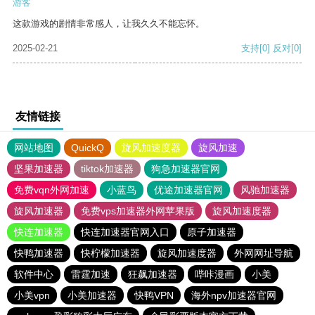
游客
这款游戏的剧情非常感人，让我久久不能忘怀。
2025-02-21
支持
[0]
反对
[0]
友情链接
网站地图
QuickQ
旋风加速度器
旋风加速
坚果加速器
tiktok加速器
狗急加速器官网
免费vqn外网加速
小蓝鸟
优途加速器官网
风驰加速器
旋风加速器
免费vps加速器外网苹果版
旋风加速度器
快连加速器
快连加速器官网入口
原子加速器
快鸭加速器
快柠檬加速器
旋风加速度器
外网网址导航
软件中心
雷霆加速
狂飙加速器
哔咔漫画
小美
小美vpn
小美加速器
快鸭VPN
海外npv加速器官网