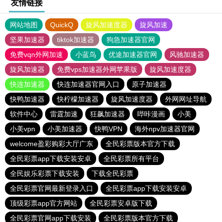
友情链接
网站地图
QuickQ
旋风加速度器
旋风加速
坚果加速器
tiktok加速器
狗急加速器官网
免费vqn外网加速
小蓝鸟
优途加速器官网
风驰加速器
旋风加速器
免费vps加速器外网苹果版
旋风加速度器
快连加速器
快连加速器官网入口
原子加速器
快鸭加速器
快柠檬加速器
旋风加速度器
外网网址导航
软件中心
雷霆加速
狂飙加速器
哔咔漫画
小美
小美vpn
小美加速器
快鸭VPN
海外npv加速器官网
welcome盈彩购彩大厅广东
全民彩票版本官方下载
全民彩票app下载安装安卓
全民彩票所有平台
全民娱乐彩票下载安装
下载全民彩票
全民彩票官网最新登录入口
全民彩票app下载安装安卓
顶级彩票app官方网站
全民彩票安卓版下载
全民彩票官网app下载安装
全民彩票版本官方下载