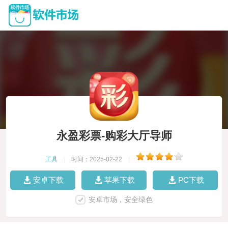
永盈彩票-购彩大厅导师
工具
|
时间：2025-02-22
|
安卓下载
苹果下载
PC下载
安卓市场，安全绿色