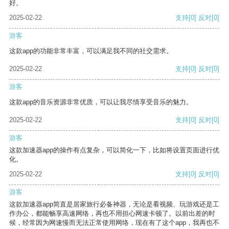
好。
2025-02-22
支持
[0]
反对
[0]
游客
这款app的功能非常丰富，可以满足我不同的社交需求。
2025-02-22
支持
[0]
反对
[0]
游客
这款app的音乐资源非常优质，可以让我尽情享受音乐的魅力。
2025-02-22
支持
[0]
反对
[0]
游客
这款加速器app的操作有点复杂，可以简化一下，比如将设置页面进行优
化。
2025-02-22
支持
[0]
反对
[0]
游客
这款加速器app简直是居家旅行必备神器，无论是看视频、玩游戏还是工
作办公，都能畅享高速网络，再也不用担心网速卡顿了。以前出差的时
候，经常因为网速慢而无法正常使用网络，现在有了这个app，我再也不