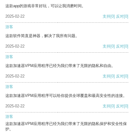
这款app的游戏非常好玩，可以让我消磨时间。
2025-02-22
支持
[0]
反对
[0]
游客
这款软件简直是神器，解决了我所有问题。
2025-02-22
支持
[0]
反对
[0]
游客
这款加速器VPM应用程序已经为我们带来了无限的隐私和自由。
2025-02-22
支持
[0]
反对
[0]
游客
这款加速器VPM应用程序可以给你提供全球覆盖和最高安全性的连接。
2025-02-22
支持
[0]
反对
[0]
游客
这款加速器VPM应用程序已经为我们带来了无限的隐私保护和安全性保
护。