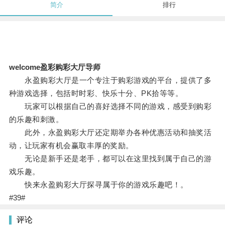
简介
排行
welcome盈彩购彩大厅导师
永盈购彩大厅是一个专注于购彩游戏的平台，提供了多
种游戏选择，包括时时彩、快乐十分、PK拾等等。
玩家可以根据自己的喜好选择不同的游戏，感受到购彩
的乐趣和刺激。
此外，永盈购彩大厅还定期举办各种优惠活动和抽奖活
动，让玩家有机会赢取丰厚的奖励。
无论是新手还是老手，都可以在这里找到属于自己的游
戏乐趣。
快来永盈购彩大厅探寻属于你的游戏乐趣吧！。
#39#
评论