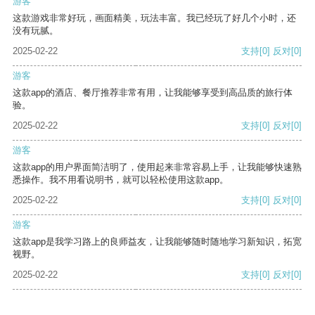
游客
这款游戏非常好玩，画面精美，玩法丰富。我已经玩了好几个小时，还
没有玩腻。
2025-02-22
支持
[0]
反对
[0]
游客
这款app的酒店、餐厅推荐非常有用，让我能够享受到高品质的旅行体
验。
2025-02-22
支持
[0]
反对
[0]
游客
这款app的用户界面简洁明了，使用起来非常容易上手，让我能够快速熟
悉操作。我不用看说明书，就可以轻松使用这款app。
2025-02-22
支持
[0]
反对
[0]
游客
这款app是我学习路上的良师益友，让我能够随时随地学习新知识，拓宽
视野。
2025-02-22
支持
[0]
反对
[0]