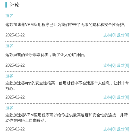
评论
游客
这款加速器VPM应用程序已经为我们带来了无限的隐私和安全性保护。
2025-02-22
支持
[0]
反对
[0]
游客
这款游戏的音乐非常优美，听了让人心旷神怡。
2025-02-22
支持
[0]
反对
[0]
游客
这款加速器app的安全性很高，使用过程中不会泄露个人信息，让我非常
放心。
2025-02-22
支持
[0]
反对
[0]
游客
这款加速器VPM应用程序可以给你提供最高速度和安全性的连接，并帮
助你在网络上自由移动。
2025-02-22
支持
[0]
反对
[0]