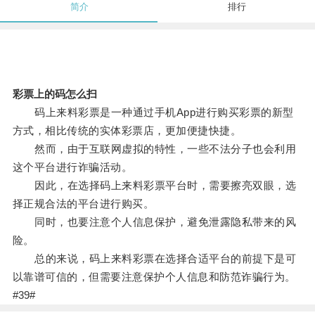
简介
排行
彩票上的码怎么扫
码上来料彩票是一种通过手机App进行购买彩票的新型
方式，相比传统的实体彩票店，更加便捷快捷。
然而，由于互联网虚拟的特性，一些不法分子也会利用
这个平台进行诈骗活动。
因此，在选择码上来料彩票平台时，需要擦亮双眼，选
择正规合法的平台进行购买。
同时，也要注意个人信息保护，避免泄露隐私带来的风
险。
总的来说，码上来料彩票在选择合适平台的前提下是可
以靠谱可信的，但需要注意保护个人信息和防范诈骗行为。
#39#