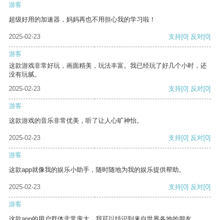
游客
超级好用的加速器，妈妈再也不用担心我的学习啦！
2025-02-23
支持
[0]
反对
[0]
游客
这款游戏非常好玩，画面精美，玩法丰富。我已经玩了好几个小时，还
没有玩腻。
2025-02-23
支持
[0]
反对
[0]
游客
这款游戏的音乐非常优美，听了让人心旷神怡。
2025-02-23
支持
[0]
反对
[0]
游客
这款app就像我的娱乐小助手，随时随地为我的娱乐提供帮助。
2025-02-23
支持
[0]
反对
[0]
游客
这款app的用户群体非常庞大，我可以结识到来自世界各地的朋友。