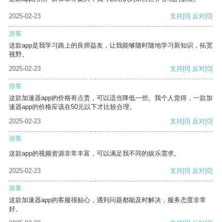
2025-02-23
支持
[0]
反对
[0]
游客
这款app是我学习路上的良师益友，让我能够随时随地学习新知识，拓宽
视野。
2025-02-23
支持
[0]
反对
[0]
游客
这款加速器app的价格有点贵，可以适当降低一些。我个人觉得，一款加
速器app的价格应该在50元以下才比较合理。
2025-02-23
支持
[0]
反对
[0]
游客
这款app的视频资源非常丰富，可以满足我不同的娱乐需求。
2025-02-23
支持
[0]
反对
[0]
游客
这款加速器app的客服很贴心，遇到问题都能及时解决，服务态度非常
好。