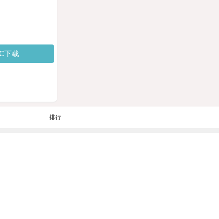
PC下载
排行