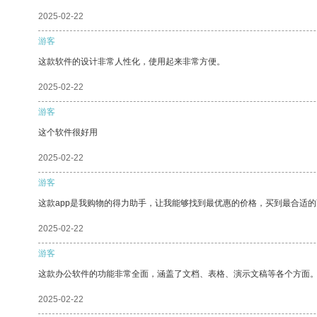
2025-02-22
游客
这款软件的设计非常人性化，使用起来非常方便。
2025-02-22
游客
这个软件很好用
2025-02-22
游客
这款app是我购物的得力助手，让我能够找到最优惠的价格，买到最合适
2025-02-22
游客
这款办公软件的功能非常全面，涵盖了文档、表格、演示文稿等各个方面
2025-02-22