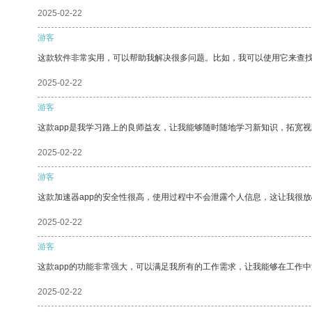
2025-02-22
游客
这款软件非常实用，可以帮助我解决很多问题。比如，我可以使用它来查
2025-02-22
游客
这款app是我学习路上的良师益友，让我能够随时随地学习新知识，拓宽视
2025-02-22
游客
这款加速器app的安全性很高，使用过程中不会泄露个人信息，这让我很
2025-02-22
游客
这款app的功能非常强大，可以满足我所有的工作需求，让我能够在工作
2025-02-22