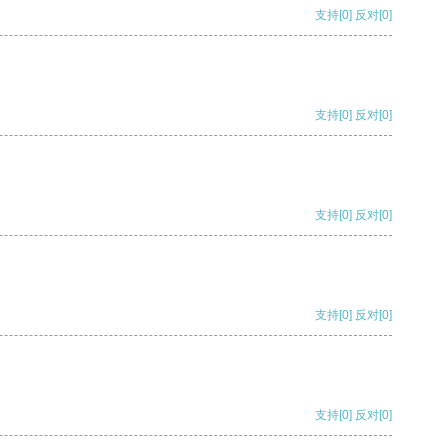
支持
[0]
反对
[0]
支持
[0]
反对
[0]
支持
[0]
反对
[0]
支持
[0]
反对
[0]
支持
[0]
反对
[0]