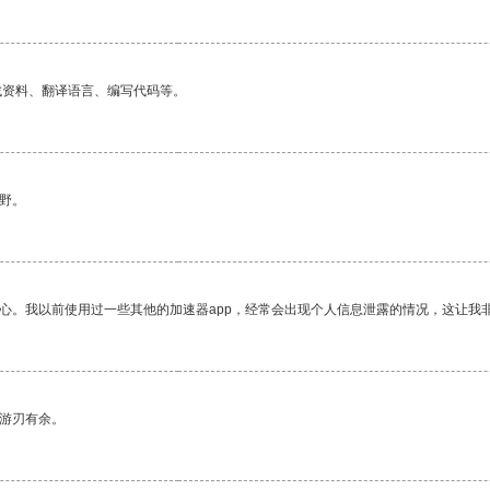
找资料、翻译语言、编写代码等。
野。
放心。我以前使用过一些其他的加速器app，经常会出现个人信息泄露的情况，这让我
中游刃有余。