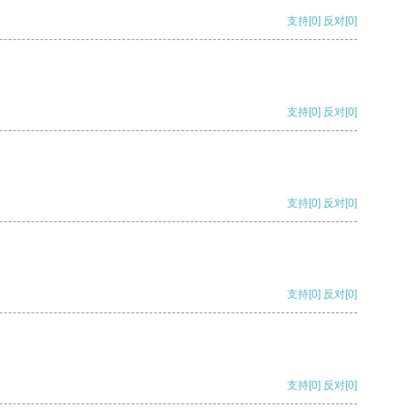
支持
[0]
反对
[0]
支持
[0]
反对
[0]
支持
[0]
反对
[0]
支持
[0]
反对
[0]
支持
[0]
反对
[0]