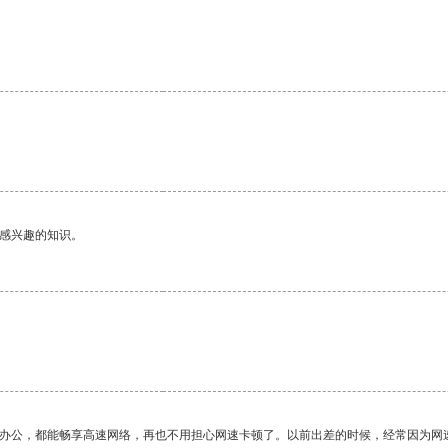
。
己感兴趣的知识。
作办公，都能畅享高速网络，再也不用担心网速卡顿了。以前出差的时候，经常因为网