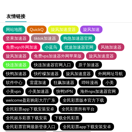
友情链接
网站地图
QuickQ
旋风加速度器
旋风加速
坚果加速器
tiktok加速器
狗急加速器官网
免费vqn外网加速
小蓝鸟
优途加速器官网
风驰加速器
旋风加速器
免费vps加速器外网苹果版
旋风加速度器
快连加速器
快连加速器官网入口
原子加速器
快鸭加速器
快柠檬加速器
旋风加速度器
外网网址导航
软件中心
雷霆加速
狂飙加速器
哔咔漫画
小美
小美vpn
小美加速器
快鸭VPN
海外npv加速器官网
welcome盈彩购彩大厅广东
全民彩票版本官方下载
全民彩票app下载安装安卓
全民彩票所有平台
全民娱乐彩票下载安装
下载全民彩票
全民彩票官网最新登录入口
全民彩票app下载安装安卓