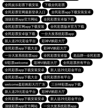
全民娱乐彩票下载安装
下载全民彩票
全民彩票官网最新登录入口
全民彩票app下载安装安卓
顶级彩票app官方网站
全民彩票安卓版下载
全民彩票官网app下载安装
全民彩票版本官方下载
全民彩票安卓版下载
一分大发系统彩票app
新人送29元彩金平台
彩神Vl购彩大厅
全民彩票app下载大全
彩神Vl购彩大厅
一分大发系统彩票app
全民彩票安卓版
老品牌—全民彩票
6f彩票welcome
彩神Vl购彩大厅
全民彩票所有平台
全民彩票app下载安装安卓
新人送29元彩金平台
全民彩票app下载大全
全民彩票所有平台
welcome盈彩购彩大厅广东
三分钟彩票app下载
新人送29元彩金平台
彩神Vl购彩大厅
全民彩票app下载安装安卓
新人送29元彩金平台
顶级彩票app官方网站
一分大发系统彩票app