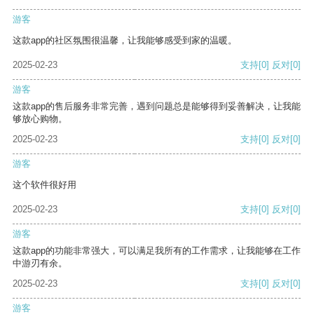
游客
这款app的社区氛围很温馨，让我能够感受到家的温暖。
2025-02-23
支持
[0]
反对
[0]
游客
这款app的售后服务非常完善，遇到问题总是能够得到妥善解决，让我能
够放心购物。
2025-02-23
支持
[0]
反对
[0]
游客
这个软件很好用
2025-02-23
支持
[0]
反对
[0]
游客
这款app的功能非常强大，可以满足我所有的工作需求，让我能够在工作
中游刃有余。
2025-02-23
支持
[0]
反对
[0]
游客