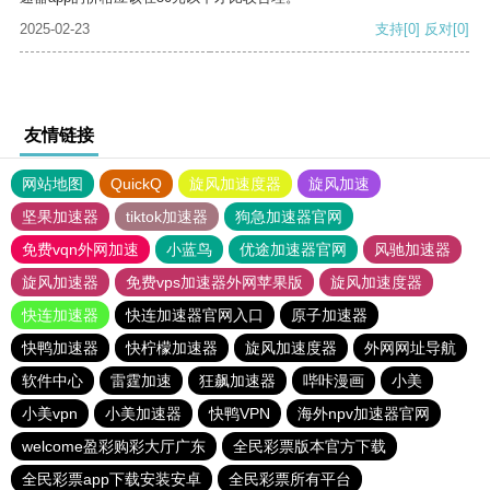
2025-02-23
支持
[0]
反对
[0]
友情链接
网站地图
QuickQ
旋风加速度器
旋风加速
坚果加速器
tiktok加速器
狗急加速器官网
免费vqn外网加速
小蓝鸟
优途加速器官网
风驰加速器
旋风加速器
免费vps加速器外网苹果版
旋风加速度器
快连加速器
快连加速器官网入口
原子加速器
快鸭加速器
快柠檬加速器
旋风加速度器
外网网址导航
软件中心
雷霆加速
狂飙加速器
哔咔漫画
小美
小美vpn
小美加速器
快鸭VPN
海外npv加速器官网
welcome盈彩购彩大厅广东
全民彩票版本官方下载
全民彩票app下载安装安卓
全民彩票所有平台