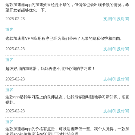
这款加速器app的加速效果还是不错的，但偶尔也会出现卡顿的情况，希
望开发者能够优化一下。
2025-02-23
支持
[0]
反对
[0]
游客
这款加速器VPM应用程序已经为我们带来了无限的隐私保护和自由。
2025-02-23
支持
[0]
反对
[0]
游客
超级好用的加速器，妈妈再也不用担心我的学习啦！
2025-02-23
支持
[0]
反对
[0]
游客
这款app是我学习路上的良师益友，让我能够随时随地学习新知识，拓宽
视野。
2025-02-23
支持
[0]
反对
[0]
游客
这款加速器app的价格有点贵，可以适当降低一些。我个人觉得，一款加
速器app的价格应该在50元以下才比较合理。