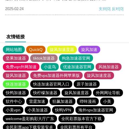
2025-02-24
支持
[0]
反对
[0]
友情链接
网站地图
QuickQ
旋风加速度器
旋风加速
坚果加速器
tiktok加速器
狗急加速器官网
免费vqn外网加速
小蓝鸟
优途加速器官网
风驰加速器
旋风加速器
免费vps加速器外网苹果版
旋风加速度器
快连加速器
快连加速器官网入口
原子加速器
快鸭加速器
快柠檬加速器
旋风加速度器
外网网址导航
软件中心
雷霆加速
狂飙加速器
哔咔漫画
小美
小美vpn
小美加速器
快鸭VPN
海外npv加速器官网
welcome盈彩购彩大厅广东
全民彩票版本官方下载
全民彩票app下载安装安卓
全民彩票所有平台