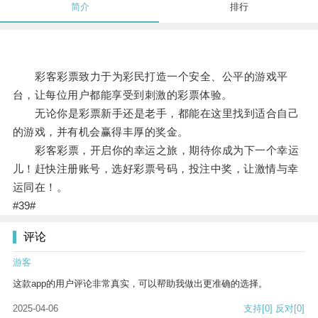
简介
排行
彩客彩票致力于为彩民打造一个安全、公平的游戏平
台，让每位用户都能享受到刺激的彩票体验。
无论你是彩票新手还是老手，都能在这里找到适合自己
的游戏，并有机会赢得丰厚的奖金。
彩客彩票，开启你的幸运之旅，期待你成为下一个幸运
儿！赶快注册账号，选好彩票号码，投注中奖，让激情与幸
运同在！。
#39#
评论
游客
这款app的用户评论非常真实，可以帮助我做出更准确的选择。
2025-04-06
支持
[0]
反对
[0]