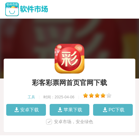
彩客彩票网首页官网下载
工具
|
时间：2025-04-06
|
安卓下载
苹果下载
PC下载
安卓市场，安全绿色