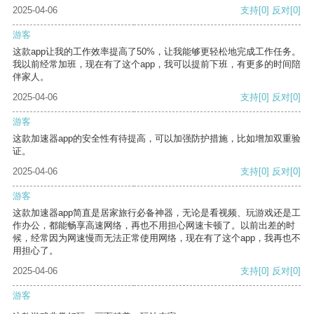
2025-04-06
支持
[0]
反对
[0]
游客
这款app让我的工作效率提高了50%，让我能够更轻松地完成工作任务。
我以前经常加班，现在有了这个app，我可以提前下班，有更多的时间陪
伴家人。
2025-04-06
支持
[0]
反对
[0]
游客
这款加速器app的安全性有待提高，可以加强防护措施，比如增加双重验
证。
2025-04-06
支持
[0]
反对
[0]
游客
这款加速器app简直是居家旅行必备神器，无论是看视频、玩游戏还是工
作办公，都能畅享高速网络，再也不用担心网速卡顿了。以前出差的时
候，经常因为网速慢而无法正常使用网络，现在有了这个app，我再也不
用担心了。
2025-04-06
支持
[0]
反对
[0]
游客