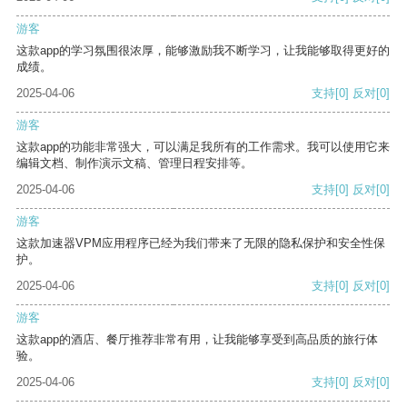
游客
这款app的学习氛围很浓厚，能够激励我不断学习，让我能够取得更好的
成绩。
2025-04-06
支持
[0]
反对
[0]
游客
这款app的功能非常强大，可以满足我所有的工作需求。我可以使用它来
编辑文档、制作演示文稿、管理日程安排等。
2025-04-06
支持
[0]
反对
[0]
游客
这款加速器VPM应用程序已经为我们带来了无限的隐私保护和安全性保
护。
2025-04-06
支持
[0]
反对
[0]
游客
这款app的酒店、餐厅推荐非常有用，让我能够享受到高品质的旅行体
验。
2025-04-06
支持
[0]
反对
[0]