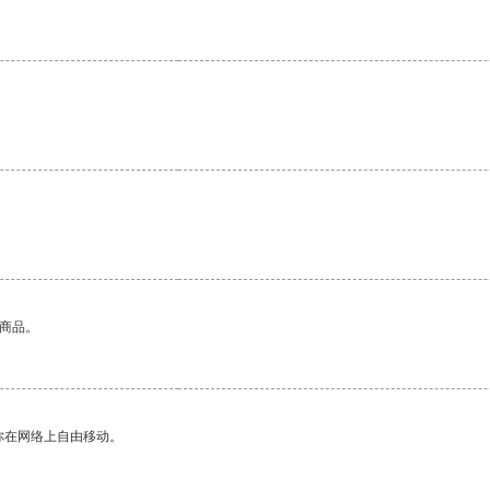
的商品。
你在网络上自由移动。