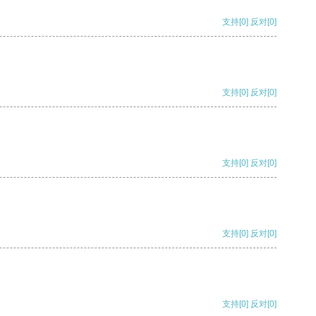
支持
[0]
反对
[0]
支持
[0]
反对
[0]
支持
[0]
反对
[0]
支持
[0]
反对
[0]
支持
[0]
反对
[0]