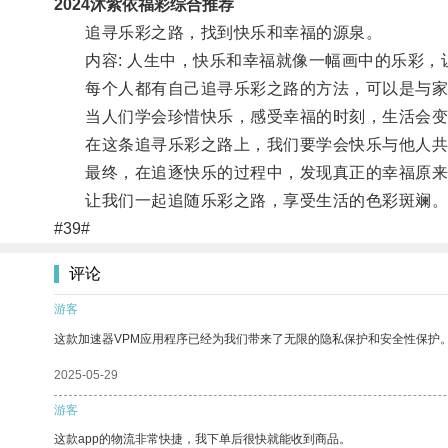
2024沐紫依福彩综合推荐
追寻乐彩之路，找到快乐和幸福的源泉。
内容: 人生中，快乐和幸福就像一幅画中的乐彩，
每个人都有自己追寻乐彩之路的方法，可以是与家人
当人们学会珍惜快乐，感受幸福的时刻，生活会变
在这条追寻乐彩之路上，我们要学会快乐与他人共
最终，在追逐快乐的过程中，发现真正的幸福原来
让我们一起追随乐彩之路，享受生活的色彩斑斓
#39#
评论
游客
这款加速器VPM应用程序已经为我们带来了无限的隐私保护和安全性保护
2025-05-29
游客
这款app的物流非常快捷，我下单后很快就能收到商品。