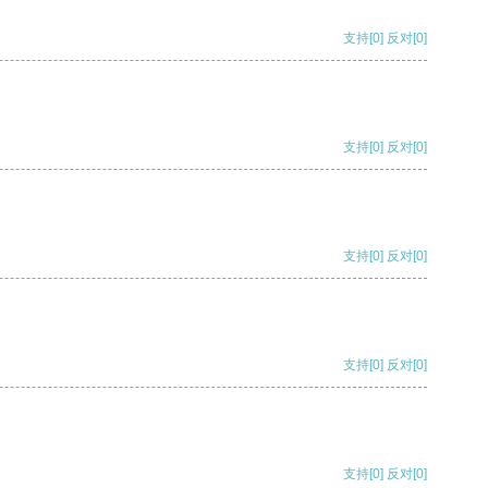
支持
[0]
反对
[0]
支持
[0]
反对
[0]
支持
[0]
反对
[0]
支持
[0]
反对
[0]
支持
[0]
反对
[0]